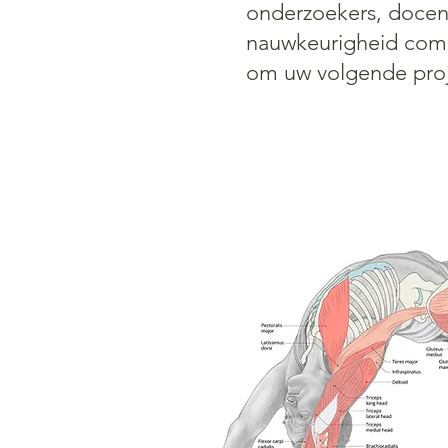
onderzoekers, docent
nauwkeurigheid comb
om uw volgende proj