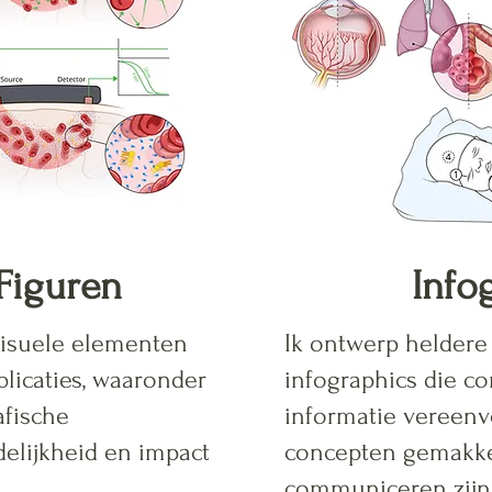
Figuren
Info
visuele elementen
Ik ontwerp heldere 
licaties, waaronder
infographics die c
afische
informatie vereenv
elijkheid en impact
concepten gemakkel
communiceren zijn