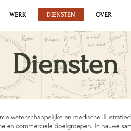
WERK
DIENSTEN
OVER
Diensten
JUR
erde wetenschappelijke en medische illustratie
che en commerciële doelgroepen. In nauwe s