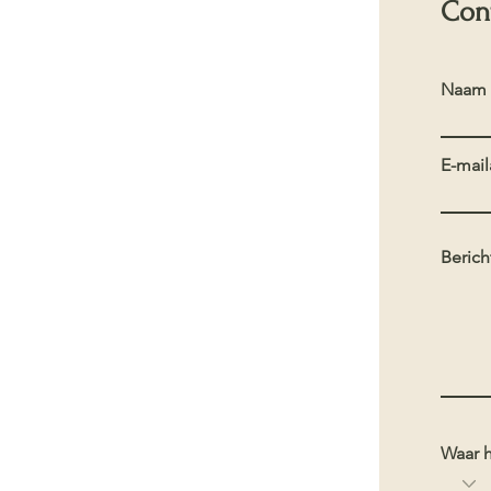
Con
Naam
E-mail
Berich
Waar h