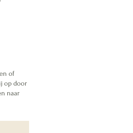
en of
j op door
en naar