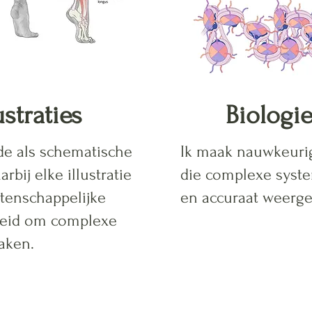
straties
Biologie
de als schematische
Ik maak nauwkeurige
rbij elke illustratie
die complexe syst
tenschappelijke
en accuraat weerge
rheid om complexe
aken.